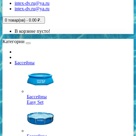
intex-dv.ru@ya.ru
intex-dv.ru@ya.ru
0 товар(ов) - 0.00 ₽.
В корзине пусто!
Категории
Бассейны
Бассейны
Easy Set