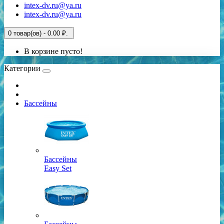
intex-dv.ru@ya.ru
intex-dv.ru@ya.ru
0 товар(ов) - 0.00 ₽.
В корзине пусто!
Категории
Бассейны
Бассейны
Easy Set