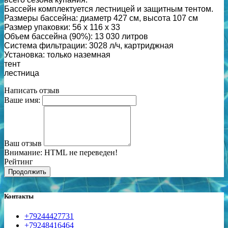
Бассейн комплектуется лестницей и защитным тентом.
Размеры бассейна: диаметр 427 см, высота 107 см
Размер упаковки: 56 x 116 x 33
Объем бассейна (90%): 13 030 литров
Система фильтрации: 3028 л/ч, картриджная
Установка: только наземная
тент
лестница
Написать отзыв
Ваше имя:
Ваш отзыв
Внимание:
HTML не переведен!
Рейтинг
Продолжить
Контакты
+79244427731
+79248416464